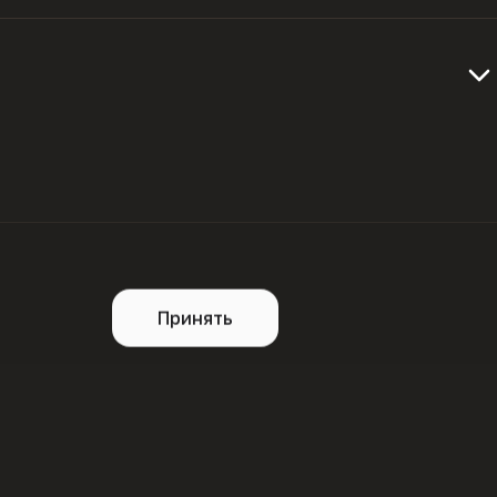
рким характером. Ее прямоугольная форма 
 которые придают мойке неповторимый стиль.

зместить все необходимые предметы под рукой. 
 необычного дизайна, которое станет изюминкой 
Принять
 м