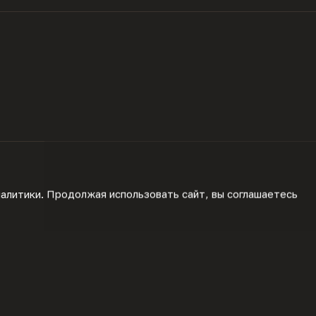
Мойка "Кардинал 450" – это компактное решение с я
дополнена оригинальными треугольными бортиками,
Три отверстия под аксессуары позволяют удобно ра
налитики. Продолжая использовать сайт, вы соглашаетесь
"Кардинал 450" – это сочетание функциональности и
вашей кухни.
Выпуск с переливом, сифон бутылочный, шаблон для