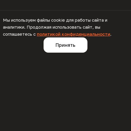
Мы используем файлы cookie для работы сайта и
аналитики. Продолжая использовать сайт, вы
Характеристики
соглашаетесь с
политикой конфиденциальности
.
Принять
Описание
Мойка "Пьемонт 650" – компактное и 
функциональное решение, идеально подходящее 
для небольших кухонь. Закругленные края 
обеспечивают удобство мытья посуды и подготовки 
продуктов.

Четыре отверстия для аксессуаров помогут создать 
организованное рабочее место и сэкономить место 
на столешнице. Крыло, устанавливаемое справа или 