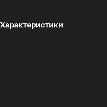
Характеристики
Описание
Мы используем файлы cookie для работы сайта и а
с
политикой конфиденциальности
.