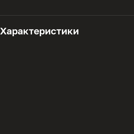
Характеристики
Описание
Мы используем файлы cookie для работы сайта и а
с
политикой конфиденциальности
.
Комплектация