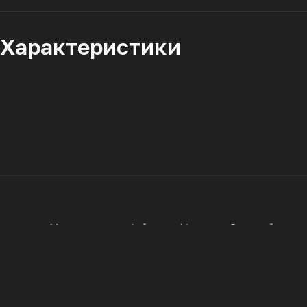
Характеристики
Описание
Мы используем файлы cookie для работы сайта и а
с
политикой конфиденциальности
.
Комплектация
Технические характеристики