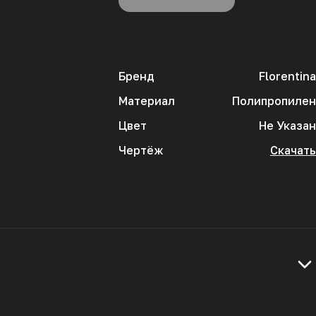
Бренд
Florentina
Материал
Полипропилен
Цвет
Не Указан
Чертёж
Скачать
нного пищевого пластика. Ее эргономичная 