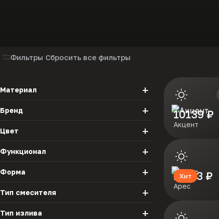
Фильтры
Сбросить все фильтры
Материал
Бренд
10139 ₽
Латунь
Акцент
Florentina
Цвет
Нержавеющая сталь
DrGans
Антрацит
Базальт
Функционал
Бежевый
Белый
Форма
11013 ₽
C душем
Хит
Брауни
Везувий
Арес
Тип смесителя
J - образный
C фильтром для воды
Графит
Грей
Тип излива
Двухрычажный
Дюна
Жасмин