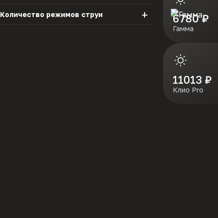
L - образный
Латте
Нуар
Количество режимов струи
6780 ₽
Выдвижной
Однорычажный
Классический
Гамма
Песочный
Сатин
1
Поворотный
Серый
Серый Шелк
2
Терра
Терракота
11013 ₽
Черный
Шампань
3
Клио Pro
политикой конфиденциальности