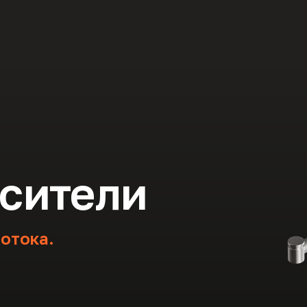
сители
отока.