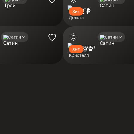
В избранное
8272 ₽
Хит
Дельта
Сатин
Сатин
В избранное
16169 ₽
Хит
Кристалл